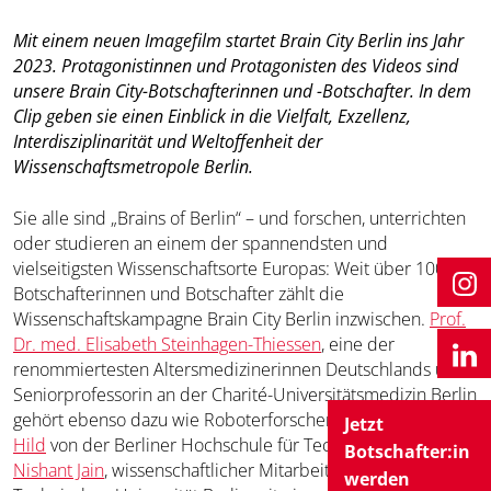
Mit einem neuen Imagefilm startet Brain City Berlin ins Jahr
2023. Protagonistinnen und Protagonisten des Videos sind
unsere Brain City-Botschafterinnen und -Botschafter. In dem
Clip geben sie einen Einblick in die Vielfalt, Exzellenz,
Interdisziplinarität und Weltoffenheit der
Wissenschaftsmetropole Berlin.
Sie alle sind „Brains of Berlin“ – und forschen, unterrichten
oder studieren an einem der spannendsten und
vielseitigsten Wissenschaftsorte Europas: Weit über 100
Botschafterinnen und Botschafter zählt die
Wissenschaftskampagne Brain City Berlin inzwischen.
Prof.
Dr. med. Elisabeth Steinhagen-Thiessen
, eine der
renommiertesten Altersmedizinerinnen Deutschlands und
Seniorprofessorin an der Charité-Universitätsmedizin Berlin
gehört ebenso dazu wie Roboterforscher
Prof. Dr. Manfred
Jetzt
Hild
von der Berliner Hochschule für Technik (BHT) oder
Botschafter:in
Nishant Jain
, wissenschaftlicher Mitarbeiter an der
werden