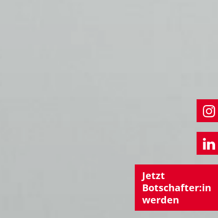
Jetzt
Botschafter:in
werden