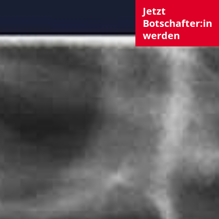
Jetzt
Botschafter:in
werden