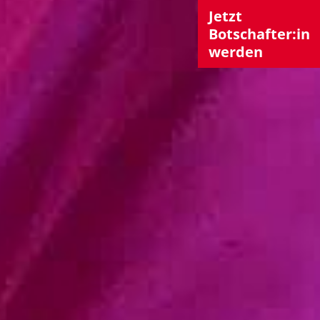
Jetzt
Botschafter:in
werden