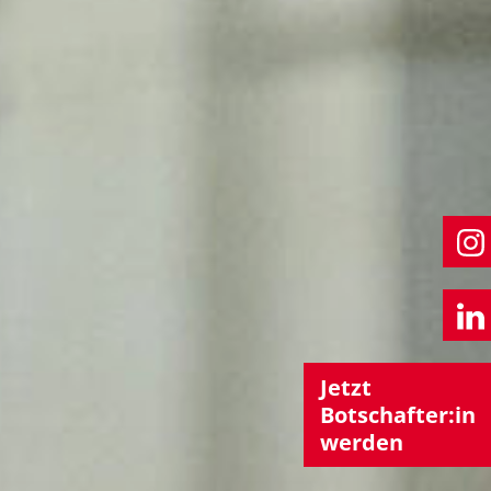
Jetzt
Botschafter:in
werden