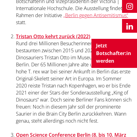
Botschafterin und Vizepräsidentin der Victoria |
Internationale Hochschule. Die Ausstellung findet im
Rahmen der Initiative
„Berlin gegen Antisemitismus“
statt.
Tristan Otto kehrt zurück (2022)
Rund drei Millionen Besucherinnen und Besucher
Jetzt
bestaunten zwischen 2015 und 2020 das Skelett des
Botschafter:in
Dinosauriers Tristan Otto im Museum für Naturkunde
werden
Berlin. Der 65 Millionen Jahre alte und vier Meter
hohe T. rex war bei seiner Ankunft in Berlin das erste
Original-Skelett seiner Art in Europa. Im Sommer
2020 reiste Tristan nach Kopenhagen, wo er bis Ende
2021 einer der Stars der Sonderausstellung „King of
Dinosaurs“ war. Doch seine Berliner Fans können sich
freuen: Noch in diesem Jahr soll der prominente
Saurier in die Brain City Berlin zurückkehren. Wann
genau, steht allerdings noch nicht fest.
Open Science Conference Berlin (8. bis 10. März