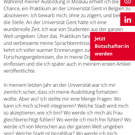
Während meiner Ausbildung in Moskau erhielt ich die
Chance, ein Praktikum an der Universität Gent in Belgien zu
absolvieren. Ich bewarb mich, ohne zu zögern, und bekam
die Stelle. An der Universität Gent hatte ich eine
wundervolle Zeit. Ich war von Studenten aus der ganzen
Welt umgeben. Über das Praktikum fand ich neue Freunde
Jetzt
und verbesserte meine Sprachkenntnisse. Nach Moskau
Botschafter:in
kehrt ich voller warmer Erinnerungen zurück sowie mit
werden
Forschungsergebnissen, die in meine Dissertation
einflossen und die ich später auch in meinem ersten Artikel
veröffentlichte.
In meinem letzten Jahr an der Universität war ich mir
ziemlich sicher, dass ich meine Ausbildung fortsetzen
wollte. Aber wo? Ich stellte mir eine Menge Fragen: Wo
kann ich mich schnell integrieren? Welche Stadt wird mich
so akzeptieren, wie ich bin? Wo werde ich mich als Frau
gleichberechtigt fühlen? Wo werde ich mich frei fühlen? Wo
werde ich von Menschen aus der ganzen Welt umgeben
sein? Welche Stadt ist bezahlbar? Wo werde ich mich