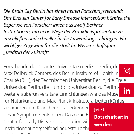
Die Brain City Berlin hat einen neuen Forschungsverbund:
Das Einstein Center for Early Disease Interception bündelt die
Expertise von Forscher*innen aus zwölf Berliner
Institutionen, um neue Wege der Krankheitsprävention zu
erschließen und schneller in die Anwendung zu bringen. Ein
wichtiger Zugewinn für die Stadt im Wissenschaftsjahr
„Medizin der Zukunft“.
Forschende der Charité-Universitätsmedizin Berlin, des
Max Delbrück Centers, des Berlin Institute of Health in der
Charité (BIH), der Technischen Universität Berlin, die Freie
Universität Berlin, die Humboldt-Universität zu Berlin sowie
weitere außeruniversitäre Einrichtungen wie das Museum
für Naturkunde und Max-Planck-Institute arbeiten künftig
zusammen, um Krankheiten zu erkennen und zu behandeln,
Jetzt
bevor Symptome entstehen. Das neue Einstein
Botschafter:in
Center for Early Disease Interception wird
werden
institutionenübergreifend neueste Technologien nutzen, um