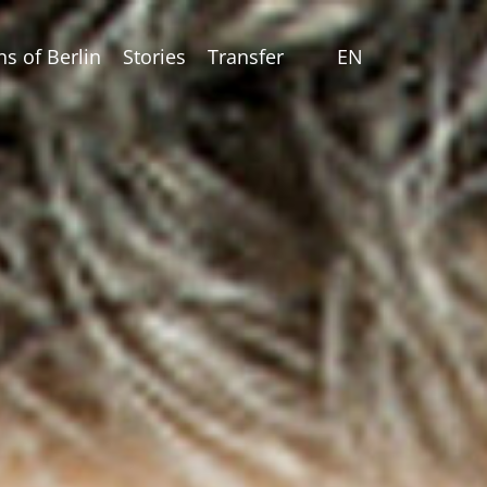
ns of Berlin
Stories
Transfer
EN