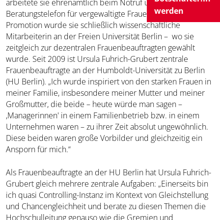
arbeitete sie ehrenamtlich beim Notruf und
werden
Beratungstelefon für vergewaltigte Frauen. Nach der
Promotion wurde sie schließlich wissenschaftliche
Mitarbeiterin an der Freien Universität Berlin – wo sie
zeitgleich zur dezentralen Frauenbeauftragten gewählt
wurde. Seit 2009 ist Ursula Fuhrich-Grubert zentrale
Frauenbeauftragte an der Humboldt-Universität zu Berlin
(HU Berlin). „Ich wurde inspiriert von den starken Frauen in
meiner Familie, insbesondere meiner Mutter und meiner
Großmutter, die beide – heute würde man sagen –
,Managerinnen' in einem Familienbetrieb bzw. in einem
Unternehmen waren – zu ihrer Zeit absolut ungewöhnlich.
Diese beiden waren große Vorbilder und gleichzeitig ein
Ansporn für mich.“
Als Frauenbeauftragte an der HU Berlin hat Ursula Fuhrich-
Grubert gleich mehrere zentrale Aufgaben: „Einerseits bin
ich quasi Controlling-Instanz im Kontext von Gleichstellung
und Chancengleichheit und berate zu diesen Themen die
Hochschulleitung genauso wie die Gremien und