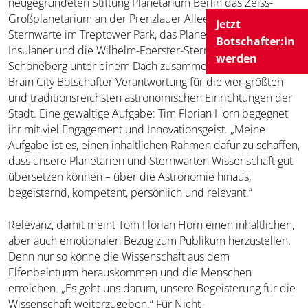
neugegründeten Stiftung Planetarium Berlin das Zeiss-
Großplanetarium an der Prenzlauer Allee, die Archenhold-
Jetzt
Sternwarte im Treptower Park, das Planetarium am
Botschafter:in
Insulaner und die Wilhelm-Foerster-Sternwarte in
werden
Schöneberg unter einem Dach zusammen. Damit trägt der
Brain City Botschafter Verantwortung für die vier größten
und traditionsreichsten astronomischen Einrichtungen der
Stadt. Eine gewaltige Aufgabe: Tim Florian Horn begegnet
ihr mit viel Engagement und Innovationsgeist. „Meine
Aufgabe ist es, einen inhaltlichen Rahmen dafür zu schaffen,
dass unsere Planetarien und Sternwarten Wissenschaft gut
übersetzen können – über die Astronomie hinaus,
begeisternd, kompetent, persönlich und relevant.“
Relevanz, damit meint Tom Florian Horn einen inhaltlichen,
aber auch emotionalen Bezug zum Publikum herzustellen.
Denn nur so könne die Wissenschaft aus dem
Elfenbeinturm herauskommen und die Menschen
erreichen. „Es geht uns darum, unsere Begeisterung für die
Wissenschaft weiterzugeben.“ Für Nicht-