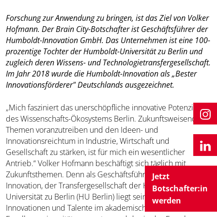
Forschung zur Anwendung zu bringen, ist das Ziel von Volker
Hofmann. Der Brain City-Botschafter ist Geschäftsführer der
Humboldt-Innovation GmbH. Das Unternehmen ist eine 100-
prozentige Tochter der Humboldt-Universität zu Berlin und
zugleich deren Wissens- und Technologietransfergesellschaft.
Im Jahr 2018 wurde die Humboldt-Innovation als „Bester
Innovationsförderer" Deutschlands ausgezeichnet.
„Mich fasziniert das unerschöpfliche innovative Potenzial
des Wissenschafts-Ökosystems Berlin. Zukunftsweisende
Themen voranzutreiben und den Ideen- und
Innovationsreichtum in Industrie, Wirtschaft und
Gesellschaft zu stärken, ist für mich ein wesentlicher
Antrieb.“ Volker Hofmann beschäftigt sich täglich mit
Zukunftsthemen. Denn als Geschäftsführer von Humboldt-
Jetzt
Innovation, der Transfergesellschaft der Humboldt-
Botschafter:in
Universität zu Berlin (HU Berlin) liegt sein Fokus darauf,
werden
Innovationen und Talente im akademischen Umfeld der