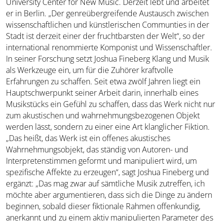
University Center for New Music. Derzeit lebt und arbeitet
er in Berlin. „Der genreübergreifende Austausch zwischen
wissenschaftlichen und künstlerischen Communties in der
Stadt ist derzeit einer der fruchtbarsten der Welt“, so der
international renommierte Komponist und Wissenschaftler.
In seiner Forschung setzt Joshua Fineberg Klang und Musik
als Werkzeuge ein, um für die Zuhörer kraftvolle
Erfahrungen zu schaffen. Seit etwa zwölf Jahren liegt ein
Hauptschwerpunkt seiner Arbeit darin, innerhalb eines
Musikstücks ein Gefühl zu schaffen, dass das Werk nicht nur
zum akustischen und wahrnehmungsbezogenen Objekt
werden lässt, sondern zu einer eine Art klanglicher Fiktion.
„Das heißt, das Werk ist ein offenes akustisches
Wahrnehmungsobjekt, das ständig von Autoren- und
Interpretenstimmen geformt und manipuliert wird, um
spezifische Affekte zu erzeugen“, sagt Joshua Fineberg und
ergänzt: „Das mag zwar auf sämtliche Musik zutreffen, ich
möchte aber argumentieren, dass sich die Dinge zu ändern
beginnen, sobald dieser fiktionale Rahmen offenkundig,
anerkannt und zu einem aktiv manipulierten Parameter des