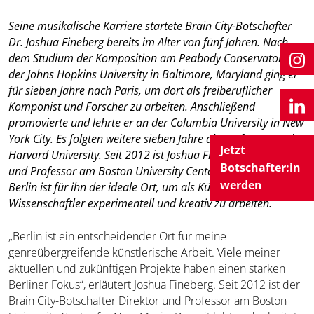
Seine musikalische Karriere startete Brain City-Botschafter
Dr. Joshua Fineberg bereits im Alter von fünf Jahren. Nach
dem Studium der Komposition am Peabody Conservatory
der Johns Hopkins University in Baltimore, Maryland ging er
für sieben Jahre nach Paris, um dort als freiberuflicher
Komponist und Forscher zu arbeiten. Anschließend
promovierte und lehrte er an der Columbia University in New
York City. Es folgten weitere sieben Jahre als Professor an der
Jetzt
Harvard University. Seit 2012 ist Joshua Fineberg Direktor
Botschafter:in
und Professor am Boston University Center for New Music.
werden
Berlin ist für ihn der ideale Ort, um als Künstler und
Wissenschaftler experimentell und kreativ zu arbeiten.
„Berlin ist ein entscheidender Ort für meine
genreübergreifende künstlerische Arbeit. Viele meiner
aktuellen und zukünftigen Projekte haben einen starken
Berliner Fokus“, erläutert Joshua Fineberg. Seit 2012 ist der
Brain City-Botschafter Direktor und Professor am Boston