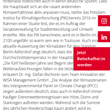
hinterlässt inzwischen auch in Berlin deutliche Spuren. Dass
die Hauptstadt sich an die rasant ändernden
Klimaverhältnisse aktiv anpassen muss, stellte das Potsdam-
Institut für Klimafolgenforschung (PIK) bereits 2016 im
Rahmen einer Studie fest, die es im Auftrag der
Senatsverwaltung für Stadtentwicklung und Umwelt
erstellte. Wie das PIK berechnete, wird es in Berlin im Jahre
2100 ungefähr so warm sein wie in Toulouse. Auch eine
aktuelle Auswertung der Klimadaten für den Standort
Berlin-Adlershof zeigt deutlich, dass die
Jetzt
Durchschnittstemperatur in der Hauptstadt jährlich steigt.
Botschafter:in
„Die fünf heißesten Jahre seit Beginn der
werden
Wetteraufzeichnungen fallen in die letzten sechs Jahre“,
erläutert Dr.-Ing. Stefan Bschorer vom Team Innovation der
WISA Management GmbH. „Die Analyse der Klima­szenarien
des Intergovernmental Panel on Climate Change (IPCC)
zeigen außerdem deutlich, dass auch in Adlershof immer
häufiger Extremwetterereignissen wie Hitze, Dürre und
Starkregen auftreten werden. Während sich die Summe
des jährlichen Niederschlags kaum ändert, wird es