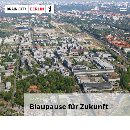
26.09.2025
Blaupause für Zukunft
© WISTA.Plan GmbH / Dirk Laubner