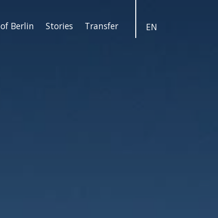
of Berlin
Stories
Transfer
EN