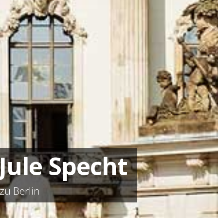
 Jule Specht
zu Berlin